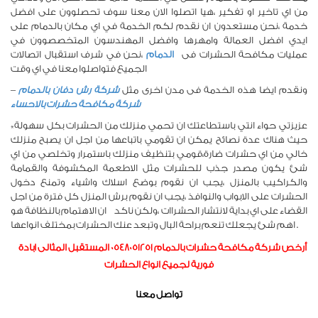
من اي تاخير او تفكير ،هيا اتصلوا الان معنا سوف تحصلوون على افضل
خدمة ،نحن مستعدون ان نقدم لكم الخدمة في اي مكان بالدمام على
ايدي افضل العمالة وامهرها وافضل المهندسون المتخصصوون في
عمليات مكافحة الحشرات فى
الدمام
،نحن في شرف استقبال اتصالات
الجميع فتواصلوا معنا في اي وقت
ونقدم ايضا هذه الخدمة فى مدن اخرى مثل
شركة رش دفان بالدمام
–
شركة مكافحة حشرات بالاحساء
*عزيزتي حواء انتي باستطاعتك ان تحمي منزلك من الحشرات بكل سهولة
حيث هناك عدة نصائح يمكن ان تقومي باتباعها من اجل ان يصبح منزلك
خالي من اي حشرات ضارة،قومي بتنظيف منزلك باستمرار وتخلصي من اي
شئ يكون مصدر جذب للحشرات مثل الاطعمة المكشوفة والقمامة
والكراكيب بالمنزل ،يجب ان نقوم بوضع اسلاك واشياء وتمنع دخول
الحشرات على الابواب والنوافذ ،يجب ان نقوم برش المنزل كل فترة من اجل
القضاء على اي بداية لانتشار الحشراات ،ولكن ناكد ان الاهتمام بالنظافة هو
اهم شئ يجعلك تنعم براحة البال وتبعد عنك الحشرات بمختلف انواعها .
أرخص شركة مكافحة حشرات بالدمام 0548051251 المستقبل المثالى ابادة
فورية لجميع انواع الحشرات
تواصل معنا