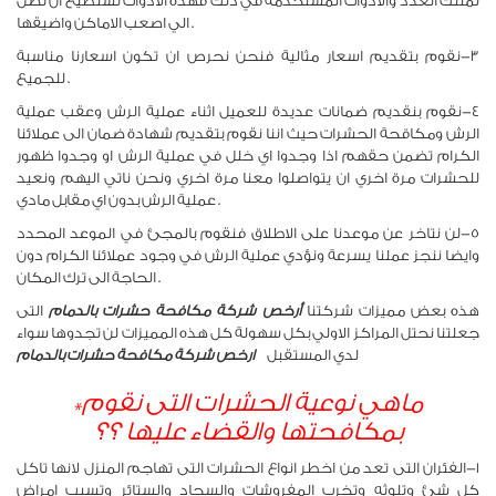
نمتلك العدد والادوات المستخدمة في ذلك فهذه الادوات تستطيع ان تصل
الي اصعب الاماكن واضيقها .
٣-نقوم بتقديم اسعار مثالية فنحن نحرص ان تكون اسعارنا مناسبة
للجميع .
٤-نقوم بنقديم ضمانات عديدة للعميل اثناء عملية الرش وعقب عملية
الرش ومكاقحة الحشرات حيث اننا نقوم بتقديم شهادة ضمان الى عملائنا
الكرام تضمن حقهم اذا وجدوا اي خلل في عملية الرش او وجدوا ظهور
للحشرات مرة اخري ان يتواصلوا معنا مرة اخري ونحن ناتي اليهم ونعيد
عملية الرش بدون اي مقابل مادي .
٥-لن نتاخر عن موعدنا على الاطلاق فنقوم بالمجئ في الموعد المحدد
وايضا ننجز عملنا يسرعة ونؤدي عملية الرش في وجود عملائنا الكرام دون
الحاجة الى ترك المكان .
هذه بعض مميزات شركتنا
أرخص شركة مكافحة حشرات بالدمام
التى
جعلتنا نحتل المراكز الاولي بكل سهولة كل هذه المميزات لن تجدوها سواء
لدي المستقبل
ارخص شركة مكافحة حشرات بالدمام
*ماهي نوعية الحشرات التى نقوم
بمكافحتها والقضاء عليها ؟؟
١-الفئران التى تعد من اخطر انواع الحشرات التى تهاجم المنزل لانها تاكل
كل شئ وتلوثه وتخرب المفروشات والسجاد والستائر وتسبب امراض