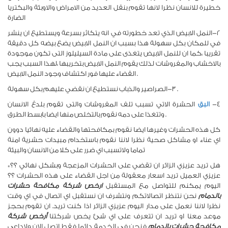
خطيرة للانسان نظرا لانها تقوم بنقل العديد من الامراض والاوبئة والبكتريا
الضارة
٢-النمل الابيض الذي تعد خطورته في انه يتكاثر بسرعة ويستطيع ان ينشر
في للمكان بكل سهولة هذا بسبب ان النمل الابيض يضع بيضه كل دقيقة
تقريبا ،كما ان للنمل الابيض يتغذى على مادة السيليلوز التى تكون موجودة
بالاخشاب والمفروشات لذلك يقوم النمل الابيض بتخريبها ،لهذا السبب يجب
القضاء عليها فور اكتشاف وجود النمل الابيض .
٣-الصراصير والذباب نستطيع ان نقضي عليهم بكل سهولة .
٤-
البق
الحشرة الاتي تسبب تلف المفروشات والتى تقوم بلدغ الانسان
وتتغذا على دمه نقوم بالتخلص منها ايضا بابسط الطرق .
كل هذه الحشرات وغيرها ايضا نقوم بمكافحتها والقضاء عليه نهائيا دوون
اي عناء او مشاكل صحية نظرا لاننا نقوم باستخدام مبيدات حشرية امنة
تماما ولاتسبب اي ضرر على كلا من الانسان والبيئة
*هل تريد عزيزي الزائر ان تقضي على الحشرات المزعجة وبشكل نهائي ؟؟
عزيزي العميل تريد اسعار معقولة من اجل القضاء على هذه الحشرات ؟؟
اليوم يمكنم للتواصل مع المستقبل
ارخص شركة مكافحة حشرات
بالدمام
نحن نتنظر اتصالاتكم ونتشرف ان نستقبل اي اتصال في اي وقت
نظرا لاننا نعمل على مدار اليوم عزيزي الزائر اذا كنت تريد. ان تقوم بحجز
موعد معنا او تريد ان تتعرف على اي شئ يخص شركتنا
أرخص شركة
مكافحة حشرات بالدمام
فنحن في الخدمة دائما فقط اتصل الان ولاداعي