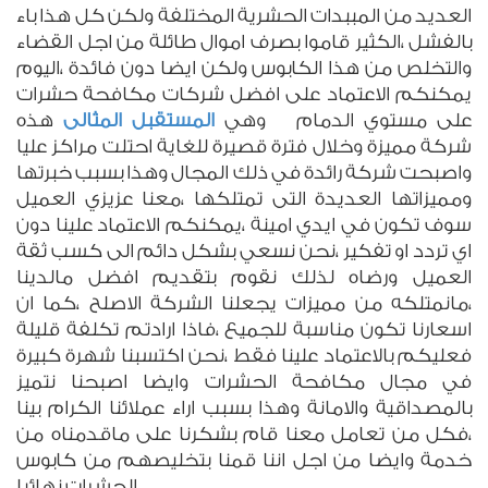
العديد من المببدات الحشرية المختلفة ولكن كل هذا باء
بالفشل ،الكثير قاموا بصرف اموال طائلة من اجل القضاء
والتخلص من هذا الكابوس ولكن ايضا دون فائدة ،اليوم
يمكنكم الاعتماد على افضل شركات مكافحة حشرات
على مستوي الدمام وهي
المستقبل المثالى
هذه
شركة مميزة وخلال فترة قصيرة للغاية احتلت مراكز عليا
واصبحت شركة رائدة في ذلك المجال وهذا بسبب خبرتها
ومميزاتها العديدة التى تمتلكها ،معنا عزيزي العميل
سوف تكون في ايدي امينة ،يمكنكم الاعتماد علينا دون
اي تردد او تفكير ،نحن نسعي بشكل دائم الى كسب ثقة
العميل ورضاه لذلك نقوم بتقديم افضل مالدينا
،مانمتلكه من مميزات يجعلنا الشركة الاصلح ،كما ان
اسعارنا تكون مناسبة للجميع ،فاذا ارادتم تكلفة قليلة
فعليكم بالاعتماد علينا فقط ،نحن اكتسبنا شهرة كبيرة
في مجال مكافحة الحشرات وايضا اصبحنا نتميز
بالمصداقية والامانة وهذا بسبب اراء عملائنا الكرام بينا
،فكل من تعامل معنا قام بشكرنا على ماقدمناه من
خدمة وايضا من اجل اننا قمنا بتخليصهم من كابوس
الحشرات نهائيا .