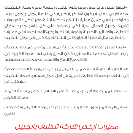
١
-لديها افضل فريق عمل مميز يقوم بتقديم خدمة مميزة بمجال للتنظيف
،هذه الايدي العاملة يكون لها خبرة كبيرة في ذلك المجال وتكون لديها
مهارة عالية في جميع عمليات للتنظيف ،كما اننا نقدم بشكل دائم دورات
تدريبة لجميع العمال لدينا لكي يتعرفوا على كل ماهو جديد بمجال
التنظيف والاساليب الحديثة والاجهزة التكنولوجية المستخدمة في عمليات
التنظيف مثل الاجهزة البخارية التى اثبتت فاعلية كبري قي نجال التنظيف .
٢
-لدينا افضل الادوات والاجهزة الحديثة المستخدمة في عمليات التنظيف
وايضا افضل المنظفات المستوردة من الخارج والتى لها القدرة الكبيرة في
ازالة جميع البقع والاتساخات مهما كانت صعوبتها
٣
-نقوم بتقديم شهادة ضمان للعميل من اجل ضمان حقه هذا بالاضافة
الي اننا نقدم خدمة التنظيف الدورية من اجل ضمان مستوي خدمة التنظيف
بشكل دائم .
٤
– اسعارنا مميزة ولاتقبل اي منافسة على الاطلاق وتكون مناسبة لجميع
عملائنا الكرام .
٥
-ناتي الى العميل فور الاتصال بينا لاننا نحرص على وقت العميل ونقدر وقته
الثمين .
مميزات ارخص شركة تنظيف بالجبيل