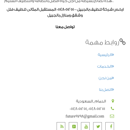
،هذه نصائح بسيطة من اجل حياة افضل بالنظافة والتنظيف السليم .
ارخص شركة تنظيف بالجبيل – 0548051251 المستقبل المثالى تنظيف فلل
وشقق ومنازل بالجبيل
تواصل معنا
روابط مهمة
الرئيسية
الخدمات
من نحن
اتصل بنا
الدمام ,السعودية
0548051251,0548051251
future9798@gmail.com