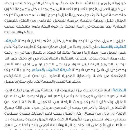
*فريق العمل مميز للغاية يستطيع تنظيف منزل باكلمه في وقت قصير جدا
لان فريق العمل يقوم بتقسيم نفسه الى مجموعات كل مجموعة تكون
متخصصة في تنظيف جزء معين بالمنزل فيصبح الوقت المحدد في تنظيف
المنزل قليل وبدقة ونتيجة مرضية للعميل فلاداعي من القلق ،الاجهزة
البخارية ايضا ساعدت في انجاز الوقت لان قوة البخار يقوم بتفكيك اصعب
البقع والاتساخات .
*عزيزي العميل لاداعي للتردد والنفكير كثيرا فقم باختيار شركتنا
شركة
تنظيف بالاحساء
علي الفور وهذا من اجل ضمان عملية تنظيف مثالية لكم
،نحن نعمل على مدار ال٢٤ ساعة لذلك اذا قمتم بالاتصال بينا في اي وقت
على مدار اليوم سوف نتشرف باستقبال اتصالاتكم قي اي وقت كما اننا
نرحب بالجميع المتصليين سواء من اجل الحجز او من اجل الاستفسار
بخصوص اي شئ يخص شركتنا
شركة تنظيف بالدمام
وطرث التنظيف
المقدمة من خلالنا واسعارنا المميزة ،اتصلوا الان نحن فس انتظاركم
ويشرفنا تقديم الخدمة لكم باي مكان بالجبيل .
النظافة
اهم شئ بالحياة ،من المعروف ان النظافة من الايمان لذلك لايد
*
الاهتمام بها اعزائي قوموا بتنظيف منزلكم باستمرار احرصوا على ذلك لان
المنزل والمكان النظيف يبعث الراحة في النفوس ،النظافة تبعد عن
الاشخاص الاوبئة والامراض ،يجب ان تحرصي عزيزتي حواء على ازالة جميع
الاتربة اول باول من جميع اركان المنزل ،يجب تغير الملايات بصورة مستمرة
،عزيزتي حواء تخصلي من القمامة الزائدة خارج المنزل بصورة مستمرة ،اذا
سقطت اي بقع على السجاد او المقروشات فقومي بتنظيفها على الفور