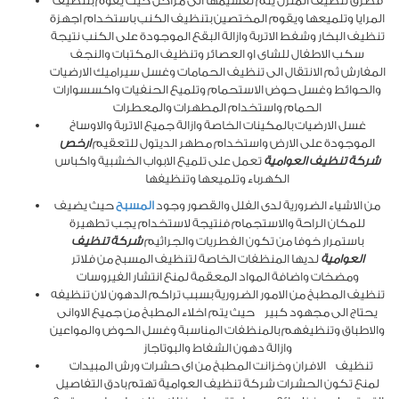
فطرق تنظيف المنزل يتم تقسيمها الى مراحل حيث يقوم بتنظيف
المرايا وتلميعها ويقوم المختصين بتنظيف الكنب باستخدام اجهزة
تنظيف البخار وشفط الاتربة وازالة البقع الموجودة على الكنب نتيجة
سكب الاطفال للشاى او العصائر وتنظيف المكتبات والنجف
المفارش ثم الانتقال الى تنظيف الحمامات وغسل سيراميك الارضيات
والحوائط وغسل حوض الاستحمام وتلميع الحنفيات واكسسوارات
الحمام واستخدام المطهرات والمعطرات
غسل الارضيات بالمكينات الخاصة وازالة جميع الاتربة والاوساخ
الموجودة على الارض واستخدام مطهر الديتول للتعقيم
ارخص
شركة تنظيف العوامية
تعمل على تلميع الابواب الخشبية واكباس
الكهرباء وتلميعها وتنظيفها
من الاشياء الضرورية لدى الفلل والقصور وجود
المسبح
حيث يضيف
للمكان الراحة والاستجمام فنتيجة لاستخدام يجب تطهيرة
باستمرار خوفا من تكون الفطريات والجراثيم
شركة تنظيف
العوامية
لديها المنظفات الخاصة لتنظيف المسبح من فلاتر
ومضخات واضافة المواد المعقمة لمنع انتشار الفيروسات
تنظيف المطبخ من الامور الضرورية بسبب تراكم الدهون لان تنظيفه
يحتاج الى مجهود كبير حيث يتم اخلاء المطبخ من جميع الاوانى
والاطباق وتنظيفهم بالمنظفات المناسبة وغسل الحوض والمواعين
وازالة دهون الشفاط والبوتاجاز
تنظيف الافران وخزانت المطبخ من اى حشرات ورش المبيدات
لمنع تكون الحشرات شركة تنظيف العوامية تهتم بادق التفاصيل