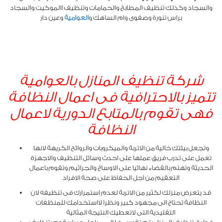
والسجاد وكذلك تنظيف المطابخ والحمامات وتنظيف االموكيت والسجاد
براس تنورة وصفوى وام الساهك و
العوامية
وعين دار
شركة تنظيف المنازل بالعوامية
تتميز بالاحترافية فى اعمال النظافة
فهى تقوم بالمتابع الدورية لاعمال
النظافة
وتجعل بيئتك خالية من الاتربة والميكروبات والروائح الكريهة لانها
تعمل على تدرب فريق عملها على احدث وسائل التنظيف والاجهزة
الحديثة وتهتم بالقضاء نهائيا على الاوساخ والجراثيم وتقوم باعمال
التعقيم من اجل الحفاظ على صحة الافراد
قد يتعرض منزلك لكثير من الاتربة لعدم استمرارك فى تنظيفه لان
النظافة تحتاج الى مجهود كبير ونظرا لااستخدامك للمنظفات
التقليدية التى لاتعطيك النتيجة المثالية