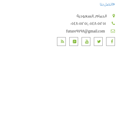
اتصل بنا
الدمام ,السعودية
0548051251,0548051251
future9798@gmail.com