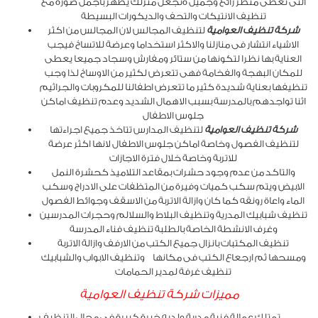
التى تعطى منظر رائع وجميل ةتجعل منزلك يظهر باجمل صورة مع
تنظيف الانتيكات والتحف والديكورات البسيطة
شركة تنظيف العوامية
لتنظيف المجالس لان المجالس من اكثر
الاشياء انتشار فى منازلنا والاكثر استخداما وعرضة للاتساخ فيجب
العناية بها نظرا لتكونها من ستائر ومفارش وسجاد جميعا يعطى
للمكان البهجة والفخامة فهى تتعرض لكثير من الاوساخ لذا وجب
تنظيفها بعناية شديدة كثير ما تتعرض اطفالنا للمكروبات والجراثيم
اثنا تواجدهم بالمدرسة بسبب الاهمال الشديد وعدم تنظيف اماكن
جلوس الاطفال
شركة تنظيف العوامية
لتنظيف المدارس تتاخذ جميع اجراءتها
لتنظيف الفصول وخاصة اماكن جلوس الاطفال لانها اكثر عرضة
للاتربة وخاصة خلال فترة الاجازات
والتاكد من عدم وجود حشرات بمقاعد التلاميذ كحشرة النمل
الابيض ويتم سكب كميات وفيرة من المتظفات على الادراج وسكب
الماء واعاة رونقه كما كان وازالة الاتربة من الاسقف وجوائط الفصول
تنظيف شبابيك المدرية وتنظيف البلاط والسلالم وحجرات المدرسين
وغرف الانشطة الخاصة بالطلبة تنظيف فناء المدرسة
تنظيف المكتبات بانزال جميع الكتب من الارفف وازالة الاتربة
ومسحها ثم ارجعاع الكتب فى مكانها وتنظيف الابواب والشبابيك
تنظيف غرفة لمدير الحمامات
مميزات شركة تنظيف العوامية
تمتلك عمالة فنية مدربة ولديه خبرة كبيرة فى مجال التنظيف