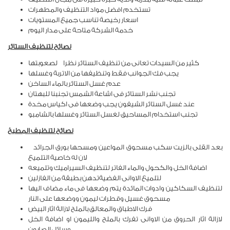
تستخدم افضل مواد التنظيف والمطهرات
اسعار رخيصة تناسب جميع المستويات
خدمة الشركة متاحة على مدار اليوم
نصائح لتنظيف الستائر
كثير من السيدات تعانى من تنظيف الستائر نظرا لصعوبتها
يجب فك الجوانب فقط وتنظيفها من الاتربة وغسلها
عدم غسل الستائر بالماء الساخن
تجنب نشر الستائر فى اشاعة الشمس تجنبنا للبهتان
عند غسل الستائر الشيفون يجب وضعها فى اكياس مخدة
تجنب استخدام المساحيق لغسل الستائر وغسلها بالشامبو
نصائح لتنظيف المطبخ
بعد القلى بالزيت سكب مسحوق المواعين ومسحها بورق الجرائد
لان له خاصية التلميع
اضافة الخل والكحول والماء الفاتر لتنظيف السيراميك وتلميعه
لتلميع الاوانى الفضيةتدهن بطبقة من الفازلين
لتنظيف السكاكين وادوات المائدة يتم وضعها فى ماء مضاف اليها
مسحوق غسيل وقطرات ليمون ووضعها على النار
فرك الاطباق والمعالق بالملح لازالة اثار البيض
لازالة اثار الحروق من الاوانى تفرك بالملح والليمون او اضافة الخل
وسائل الصابون