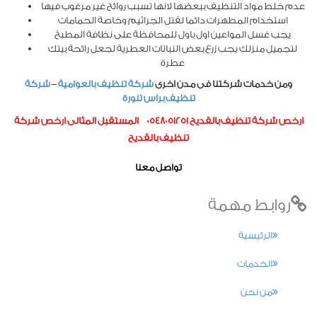
عدم خلط مواد التنظيف ببعضها لانها تسبب روائح غير مرغوب فيها
استخدام المطهرات دائما لقتل الجراثيم وخاصة الحمامات
يجب غسل المواعين اول باول للمحافظة على نظافة المطبخ
لتجميل منزلك يجب زرع بعض النباتات العطرية لجعل رائحة بيتك
عطرة
ومن خدمات شركتنا فى مدن اخرى
شركة تنظيف بالعوامية
–
شركة
تنظيف براس تنورة
ارخص شركة تنظيف بالقديح 0548051251 المستقبل
المثالى
ارخص شركة
تنظيف بالقديح
تواصل معنا
روابط مهمة
الرئيسية
الخدمات
من نحن