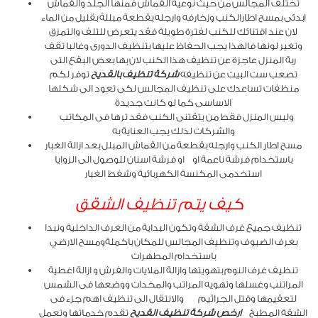
تختلف المجالس من حيث نوعية القماش فمنها الجلد والقماش
ابدئى بمسح اطارالكنب وزخارفه وارجله بقطعة مبللة بقليل من الماء
لان عند اقتنائك للكنب لفترة طويلة فقد يتعرض للتلف والتمزق
وتغير لونها فالهذا يجب الحفاظ عليها بتنظيف الدورى وغالبا تقف
ربة المنزل عاجزة عن تنظيف هذا الكنب لان بها بعض البقع التى
تصعب ست البيت عن تنظيفه
شركة تنظيف بالقديح
توفر لكم
منظفات تساعدك على تنظيف المجالس لكى تعود الى شكلها
الاساسى كما لو كانت جديدة
وليس المنزل فقط من يتقتنى الكنب فقد ترها فى المكاتب
والشركات لذلك يجب العناية به
مسح اطار الكنب وارجله بقطعة من القماش المبلل بعد ازالة الغبار
باستخدام فرشة ناعمة او او فرشة اسنان للوصول الى الزوايا
استخدمى المكنسة الكهربائية وشفط الغبار
كيف يتم تنظيف الشقق
تنظيف جميع غرف الشقة وتكون البداية من الغرف الداخلية ونبدا
بغرف الضيوف وتنظيف المجالس للمكان باكملةومسح الارضي
باستخدام المطهرات
تنظيف غرف النوم بتهويتها وازالة الملايات والفرش و ازالة اغطية
المراتنب وغسلها وتهويه المراتب والمخدات ووضعها فى الشمس
لتعقيمها وقتل الجراثيم والانتقال الى تنظيف اهم جزء فى
الشقة المطبخ
ارخص شركة تنظيف القديح
تقدم خدماتها وتعمل