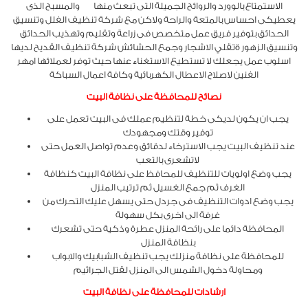
الاستمتاع بالوورد والروائح الجميلة التى تبعث منها والمسبح الذى
يعطيكى احساس بالمتعة والراحة ولاكن مع شركة تنظيف الفلل وتنسيق
الحدائق بتوفير فريق عمل متخصص فى زراعة وتقليم وتهذيب الحدائق
وتنسيق الزهور ةتقلي الاشجار وجمع الحشائش شركة تنظيف القديح لديها
اسلوب عمل يجعلك لا تستطيع الاستغناء عنها حيث توفر لعملائها امهر
الفنين لاصلاح الاعطال الكهربائية وكافة اعمال السباكة
نصائح للمحافظة على نظافة البيت
يجب ان يكون لديكى خطة لتنظيم عملك فى البيت تعمل على
توفير وقتك ومجهودك
عند تنظيف البيت يجب الاسترخاء لدقائق وعدم تواصل العمل حتى
لاتشعرى بالتعب
يجب وضع اولويات للتنظيف للمحافظ على نظافة البيت كنظافة
الغرف ثم جمع الغسيل ثم ترتيب المنزل
يجب وضع ادوات التنظيف فى جردل حتى يسهل عليك التحرك من
غرفة الى اخرى بكل سهولة
المحافظة دائما على رائحة المنزل عطرة وذكية حتى تشعرك
بنظافة المنزل
للمحافظة على نظافة منزلك يجب تنظيف الشبابيك والابواب
ومحاولة دخول الشمس الى المنزل لقتل الجراثيم
ارشادات للمحافظة على نظافة البيت