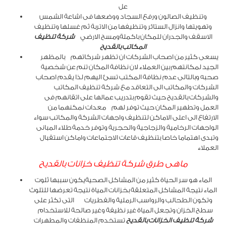
عل
وتنظيف الصالون ورفع السجاد ووضعها فى اشاعة الشمس
وتهويتها وانزال الستائر وتنظيفها من الاتربة ثم غسلها وتنظيف
الاسقف والجدران للمكان باكملةومسح الارضي
شركة تنظيف
المكاتب بالقديح
يسعى كثير من اصحاب الشركات ان تظهر شركاتهم بالمظهر
الجيد لمكانتهم بين العملاء لان نظافة المكان تنم عن شخصية
صحبه وبالتالى عدم نظافة المكتب تسئ اليهم لذا يقدم اصحاب
الشركات والمكاتب الى التعاقد مع شركة تنظيف المكاتب
والشركات بالقديح حيث تقوم بتدريب عمالها على اتقانهم فى
العمل وتطهير المكان حيث توفر لهم معدات نمكنهما من
الارتفاع الى اعلى الاماكن لتنظيف واجهات الشركة والمكاتب سواء
الواجهات الرخامية والزجاجية والحجرية وتوفر خدمة طلاء المبانى
وتبدى اهتماما خاصا بتنظيف قاعات الاجتماعات واماكن استقبال
العملاء
ماهى طرق شركة تنظيف خزانات بالقديح
الماء هو سر الحياة كثير من المشاكل الصحيةيكون سببها ثلوت
الماء نتيجة المشاكل المتعلقة بخزانات المياة نتيجة تعرضها للتلوث
وتكون الطحالب والرواسب الرملية والفطريات التى تكثر على
سطح الخزان وتجعل المياة غير نظيفة وغير صالحة للاستخدام
شركة تنظيف الخزانات بالقديح
تستخدم المنظفات والمطهرات