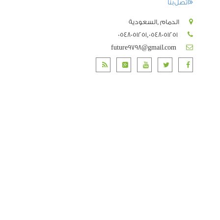
اتصل بنا
الدمام ,السعودية
0548051251,0548051251
future9798@gmail.com