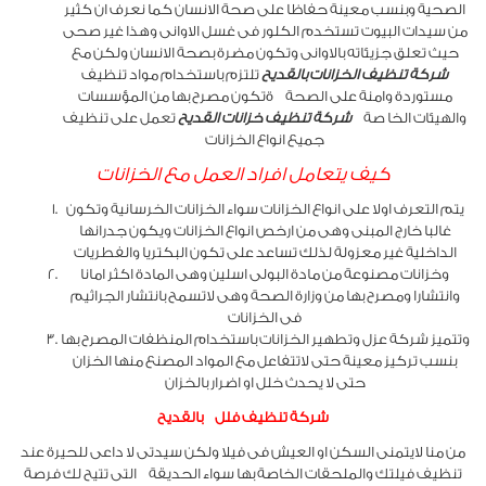
الصحية وبنسب معينة حفاظا على صحة الانسان كما نعرف ان كثير
من سيدات البيوت تستخدم الكلور فى غسل الاوانى وهذا غير صحى
حيث تعلق جزيئاته بالاوانى وتكون مضرة بصحة الانسان ولكن مع
شركة تنظيف الخزانات بالقديح
تلتزم باستخدام مواد تنظيف
مستوردة وامنة على الصحة ةتكون مصرح بها من المؤسسات
والهيئات الخا صة
شركة تنظيف خزانات القديح
تعمل على تنظيف
جميع انواع الخزانات
كيف يتعامل افراد العمل مع الخزانات
يتم التعرف اولا على انواع الخزانات سواء الخزانات الخرسانية وتكون
غالبا خارج المبنى وهى من ارخص انواع الخزانات ويكون جدرانها
الداخلية غير معزولة لذلك تساعد على تكون البكتريا والفطريات
وخزانات مصنوعة من مادة البولى اسلين وهى المادة اكثر امانا
وانتشارا ومصرح بها من وزارة الصحة وهى لاتسمح بانتشار الجراثيم
فى الخزانات
وتتميز شركة عزل وتطهير الخزانات باستخدام المنظفات المصرح بها
بنسب تركيز معينة حتى لاتتفاعل مع المواد المصنع منها الخزان
حتى لا يحدث خلل او اضرار بالخزان
شركة تنظيف فلل بالقديح
من منا لايتمنى السكن او العيش فى فيلا ولكن سيدتى لا داعى للحيرة عند
تنظيف فيلتك والملحقات الخاصة بها سواء الحديقة التى تتيح لك فرصة