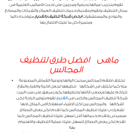
تقوم بتدريب عمالها بحرفية ومدربين على احدث الاساليب العلمية فى
مجال التنظيف وتقوم بتقديم خدمات تنظيف العمائر والشركات والمصانع
والنوادى والمستشفيات
ارخص شركة تنظيف بالقديح
متواجدة دائما
ومتميزة كل ما عليك الاتصال بها
ماهى افضل طرق لتنظيف
المجالس
تختلف اطقم المجالس محيث الوانها ونوعية القماش المصنوعة
منه كما تختلف فى اشكالها تنظيفها تجعل الاتربة والغبار والبقع
تتراكم عليها ويصعب ازالتها وتنظيفها يكون مرهق على ست البيت
شركة تنظيف المجالس والكنب فى
القديح
تقوم بتوفير الراحة لكى
اشكالها والمجالس من اكثر الاشياء استهلاكاافى المنازل لانها
تشعرك ب عليك تنظيف المجالس كما تقدم لكى بعض النصائح
سسيدتى وتقدم خدماتها التى تسهل عليك تنظيف المجالس كما
تقدم لكى بعض النصائح لتسهل عليك عملية التنظيف والاهتمام
بهاا