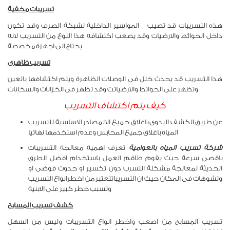
تسريبات مخفية
هذه التسريبات قد تصيب المواسير الداخلية لشبكة الصرف وقد تكون
داخل الحوائط والارضيات وقد يصعب اكتشافه هذا النوع من التسريب لانه
يحتاج الى اجهزة مخصصة
تسريب ظاهرى
هذا التسريب قد يحدث خلل فى الوصلات الظاهرة ويتم اكتشافها بالعين
وتظهر على الحوائط والارضياتت وقد تظهر فى الخزانات والسخانات
كيف يتم اكتشاف التسريب
عن طريق الكشف اليدوى باغلاق جميع الالمصادر الاساسية للتسريب
المياة باغلاق جميع المحابس وعدم استخدمها نهائيا
شركة تسريب المياه بالعوامية
تعرف اهمية معالجة التسريبات
باقصى سرعة حيث يقوم طاقم العمل باستخدام افضل الطرق
الحديثة لمعالجة مشكلة التسرب دون تكسير او حدوث فوضى او
وتشوهات فى المكان حيث ان التسريباتتعتبر من اخطرانواع التسريب
وتسبب خطر كبير على الابنية
كشف تسريب المسابح
تسريب المسابح من اصعب واخطر انواع التسريبات وليس من السهل