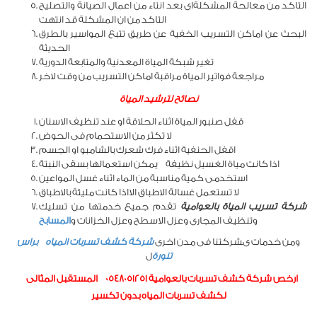
التاكد من معالحة المشكلةاى بعد انتاء من اعمال الصيانة والتصليح
التاكد من ان المشكلة قد انتهت
البحث عن اماكن التسريب الخفية عن طريق تتبع المواسير بالطرق
الحديثة
تغير شبكة المياة المعدنية والمتابعة الدورية
مراجعة فواتير المياة مراقبة اماكن التسريب من وقت لاخر
نصائح لترشيد المياة
قفل صنبور المياة اثناء الحلاقة او عند تنظيف الاسنان
لا تكثر من الاستحمام فى الحوض
اقفل الحنفية اثناء فرك شعرك بالشامبو او الجسم
اذا كانت مياة الغسيل نظيفة يمكن استعمالها بسقى النبتة
استخدمى كمية مناسبة من الماء اثناء غسل المواعين
لا تستعمل غسالة الاطباق الااذا كانت مليئة بالاطباق
شركة تسريب المياة بالعوامية
تقدم جميع خدمتها من تسليك
وتنظيف المجارى وعزل الاسطح وعزل الخزانات و
المسابح
ومن خدمات ىشركتنا فى مدن اخرى
شركة كشف تسربات المياه براس
تنورة
ل
ارخص شركة كشف تسربات بالعوامية 0548051251 المستقبل المثالى
لكشف تسربات المياه بدون تكسير