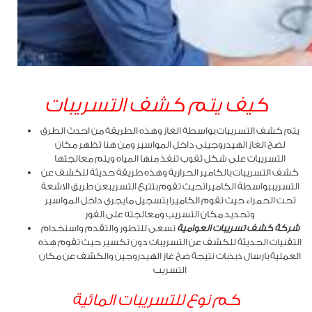
كيف يتم كشف التسريبات
يتم كشف التسريبات بواسطة الغاز وهذه الطريقة من احدث الطرق
لضخ الغاز الهيدروجينى داخل المواسير ومن هنا تظهر مكان
التسريبات على شكل ثقوب تنفذ منها المياه ويتم معالجتها
كشف التسريبات بالكامير الحرارية وهذه طريقة حديثة للكشف عن
التسريببواسطة الكاميراتحيث تقوم بتتبع التسريبعن طريق الاشعة
تحت الحمراء حيث تقوم الكاميرا بتسجيل مايجرى داخل المواسير
وتحديد مكان التسريب ومعالجته على الفور
شركة كشف تسريبات العوامية
تسعى للتطور والتقدم واستخدام
التقنيات الحديثة للكشف عن التسريبات دون تكسير حيث تقوم هذه
العملية بارسال ذبذبات نتيجة ضخ غاز الهيدروجين والكشف عن مكان
التسريب
كم نوع للتسريبات المائية