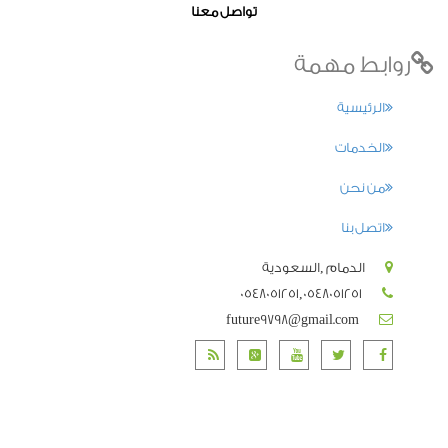
تواصل معنا
روابط مهمة
الرئيسية
الخدمات
من نحن
اتصل بنا
الدمام ,السعودية
0548051251,0548051251
future9798@gmail.com