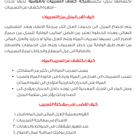
اكتشافها بدون تكسير
شركة كشف التسريبات بالعوامية
لديها احدث
اجهزة الكشف عن التسريبات –
كيف تقى المنزل من التسريبات
يتم اخضاع المنزل الى خدمات العزل اثناء مرحلة الانشاء وبعد التشطيب
النهائى وهذه الخطوة تعتبر من افضل اساليب الوقاية للمنزل من جميع
الاضرار التى تسببها تسريبات المياه ويتم العزل مائيا او حراريا والعزل المائى
من اهم طرق الوقاية من خطر التسريبات ويتم عزل الحمامات والاسطح
بالاضافة الى عزل المسابح والخزانات لمنع التسريبات
كيف نكتشف عن تسريب المياه
يسبب تسريب المياه الى كثير من المشاكل
تسبب التسريبات الى اهدار فى المياة وزيادة فى فاتورة المياة وتسرب
المياة على الجدران الخارجية فتؤدى الى تشوه المكان
وصل الماء الى الاجزاء المعدنية التى توجد داخل الجدران ويؤدى الى
الصدا وذلك يؤثر على سلامة المنزل
كيف تقضى على مشكلة التسريب
القيام بعملية العزل المائى قبل اتمام البناء
الاسراع فى معالجة التسريبات
عند ظهور تشققات فى الحوائظ والدهانات
لاتبخل بوقتك لمراقبة عمال الاصلاح