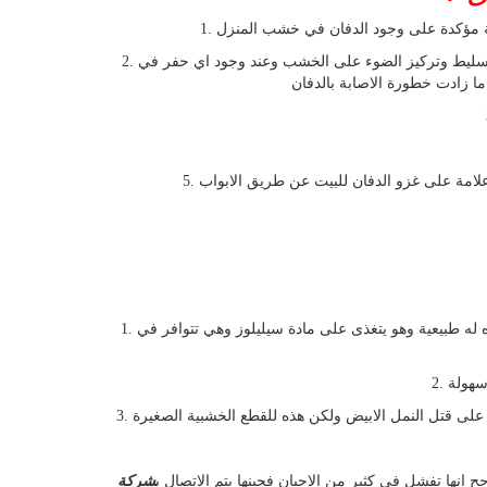
لامة مؤكدة على وجود الدفان في خشب المنزل
2. يوجد اجراء بسيط يساهم في كشف اذا كان الدفان متواجد في الخشب ام لا يتم احضار مفك عادي طويل ويتم احضار كشاف ضوء ايضا ويتم تسليط وتركيز الضوء على الخشب وعند وجود اي حفر في
 زادت خطورة الاصابة بالدفان
 علامة على غزو الدفان للبيت عن طريق الابواب
1. يوجد عدة طرق تساعد في مكافحة الدفان بالمنزل مثل عمل مصيدة من الورق المقوى ووضعه في الاماكن المصابة بوجوده وهذه تعتبر مصيده له طبيعية وهو يتغذى على مادة سيليلوز وهي تتوافر في
سهولة
على قتل النمل الابيض ولكن هذه للقطع الخشبية الصغيرة
انها تفشل في كثير من الاحيان فحينها يتم الاتصال ب
شركة