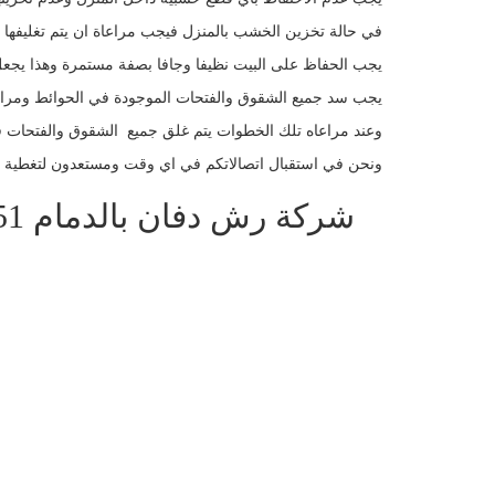
2. في حالة تخزين الخشب بالمنزل فيجب مراعاة ان يتم تغليفها 
3. يجب الحفاظ على البيت نظيفا وجافا بصفة مستمرة وهذا يجعل
4. يجب سد جميع الشقوق والفتحات الموجودة في الحوائط ومر
وعند مراعاه تلك الخطوات يتم غلق جميع الشقوق والفتحات فى
ونحن في استقبال اتصالاتكم في اي وقت ومستعدون لتغطية ا
شركة رش دفان بالدمام 0548051251 المستقبل المثالى افضل شركة ابادة حشرات بالدمام