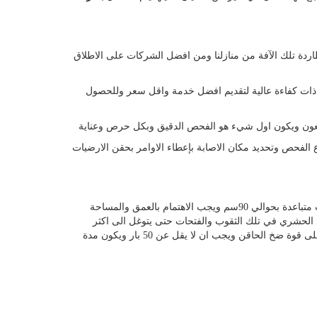
اردة تلك الآفة من منازلنا ومن افضل الشركات على الاطلاق
 ذات كفاءة عالية لتقديم افضل خدمة واقل سعر وللحصول
 العون ويكون اول شيء هو الفحص الدقيق وبكل حرص وعناية
ع الفحص وتحديد مكان الاصابة بإعطاء الاوامر بحقن الارضيات
يكون عن طريق عمل ثقوب معينة في اماكن يتم تحديدها بكل دقة ويجب ان تكون ذات عمق حوالى 200سم وتكون تلك الثقوب على مساحات متباعدة بحوالي 90سم ويجب الاهتمام بالعمق والمساحة
د الحشري في تلك الثقوب والفتحات حتى يتوغل الى اكثر
الاعماق ويكون نجاح تلك العملية او فشلها متعلق على الثقوب وعلى نوع المبيد الحشري المستخدم وقوته وجودته ويترتب نجاح العملية ايضا على قوة ضخ الحاقن ويجب ان لا يقل عن 50 بار ويكون مدة