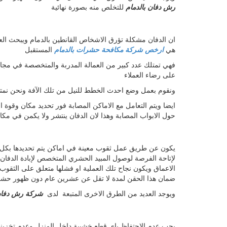
رش دفان بالدمام
للتخلص منه بصورة نهائية
ان الدفان مشكلة تؤرق الاشخاص القانطين بالدمام ويبحث الع
هي
ارخص شركة مكافحة حشرات بالدمام
المستقبل
فهي تمتلك عدد كبير من العمالة المدربة والمتخصصة في مجا
على رضاء العملاء
ونقوم بعمل وضع احدث الخطط للنيل من تلك الآفة ونحن نمتلك
ايضا ويتم التعامل مع الاماكن المصابة فور تحديد مكان وقوة 
حول الابواب المصابة وهذا لان الدفان ينتشر ولا يكمن في 
لإتاحة الفرصة لوصول المبيد الحشري المتخصص لإبادة الدفان 
ضمان هذا الحقن لمدة لا تقل عن عشرين عام دون ظهور حشرة 
ويوجد العديد من الطرق الاخرى المتبعة لدى
شركة رش دفان 
1. يجب عدم الاحتفاظ باي قطع خشبية داخل المنزل وعدم تخزينه