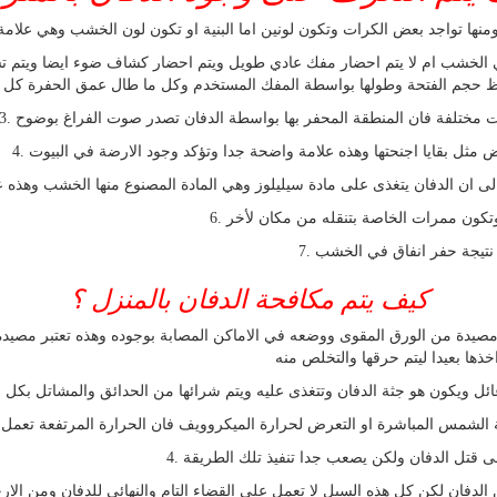
زل ومنها تواجد بعض الكرات وتكون لونين اما البنية او تكون لون الخشب وهي ع
ظ حجم الفتحة وطولها بواسطة المفك المستخدم وكل ما طال عمق الحفرة كل ما
ت مختلفة فان المنطقة المحفر بها بواسطة الدفان تصدر صوت الفراغ بوضوح
ض مثل بقايا اجنحتها وهذه علامة واضحة جدا وتؤكد وجود الارضة في البيوت
ع الى ان الدفان يتغذى على مادة سيليلوز وهي المادة المصنوع منها الخشب وهذه
وتكون ممرات الخاصة بتنقله من مكان لأخر
 نتيجة حفر انفاق في الخشب
كيف يتم مكافحة الدفان بالمنزل ؟
ها بعيدا ليتم حرقها والتخلص منه
 عائل ويكون هو جثة الدفان وتتغذى عليه ويتم شرائها من الحدائق والمشاتل بكل 
عة الشمس المباشرة او التعرض لحرارة الميكروويف فان الحرارة المرتفعة تعمل 
لى قتل الدفان ولكن يصعب جدا تنفيذ تلك الطريقة
دفان لكن كل هذه السبل لا تعمل على القضاء التام والنهائي للدفان ومن الارجح 