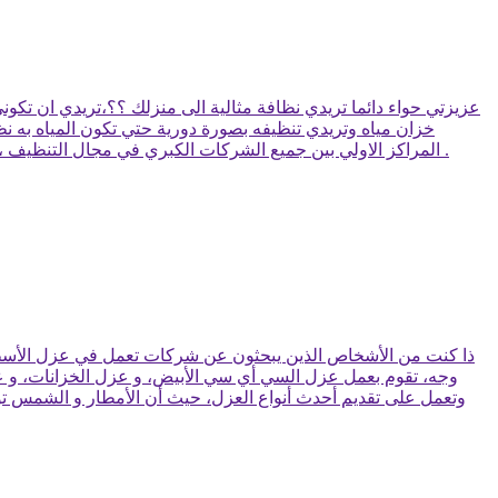
عزيزتي حواء دائما تريدي نظافة مثالية الى منزلك ؟؟،تريدي ان تك
خزان مياه وتريدي تنظيفه بصورة دورية حتي تكون المياه به
المراكز الاولي بين جميع الشركات الكبري في مجال التنظيف ،معنا سوف تكون في ايدي امينة عزيزي العميل ،نحن نمنلك العديد من المميزات بالاضافة الى الامانة والمصداقية المعروفة عن شركتنا .
ذا كنت من الأشخاص الذين يبحثون عن شركات تعمل في عزل الأسطح 
وجه، تقوم بعمل عزل السي أي سي الأبيض، و عزل الخزانات، و عزل
وتعمل على تقديم أحدث أنواع العزل، حيث أن الأمطار و الشمس تؤ