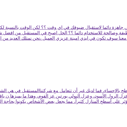
وني جاهزة دائما لاستقبال ضيوفك في اي وقت ؟؟ لكن الوقت بالنسبة 
 نظيفة وصالحة للاستخدام دائما ؟؟ الحل اصبح في المستقبل من افضل
بالإحساء، فما لديك غير أن تتعامل مع شركتناالمستقبل في هي الشرك
 الرول الأسود، وعزل البولي بورتين عز الفوم، وهذا ما يميزها ن باق
ثر على أسطح المنازل كثيراً، مما يجعل بعض الأشخاص يكونوا بحاجة إ