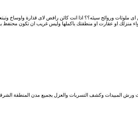
ى ملوثات وروائح سيئه؟؟ اذا انت كائن رافض لاى قذارة واوساخ وتبتع
ء منزلك او عقارت او منطقتك باكملها وليس غريب ان تكون محتفظ بار
رش المبيدات وكشف التسربات والعزل بجميع مدن المنطقة الشرقية الدما